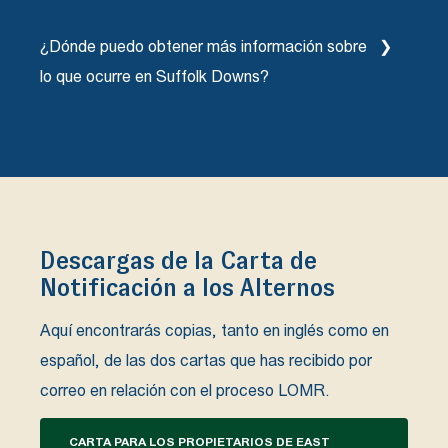
El VHB celebrará un Open House abiertas para los
¿Dónde puedo obtener más información sobre
residentes de Revere el martes 7 de marzo, de 5 a
7 de la tarde, en Revere City Hall, y para los
lo que ocurre en Suffolk Downs?
residentes de East Boston el martes 14 de marzo,
de 4 a 6 de la tarde, en la sucursal de East Boston
Visita atsuffolkdowns.com/beachmont-square
de Boston Public Library, para responder a
para conocer nuestra primera Fase en
cualquier pregunta sobre el proceso LOMR y lo que
construcción.
significa para ti y tu vivienda. O ponte en contacto
con nuestros socios de VHB utilizando el cuadro
de contacto que aparece a continuación.
Descargas de la Carta de
Notificación a los Alternos
Aquí encontrarás copias, tanto en inglés como en
español, de las dos cartas que has recibido por
correo en relación con el proceso LOMR.
CARTA PARA LOS PROPIETARIOS DE EAST