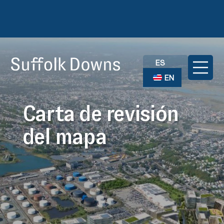
ES
EN
Carta de revisión
del mapa