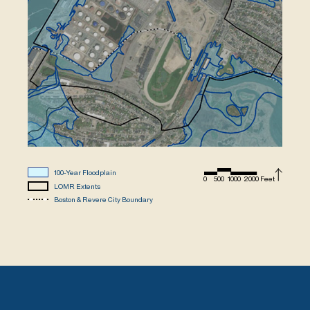
100-Year Floodplain
0
500
1000
2000 Feet
LOMR Extents
Boston & Revere City Boundary